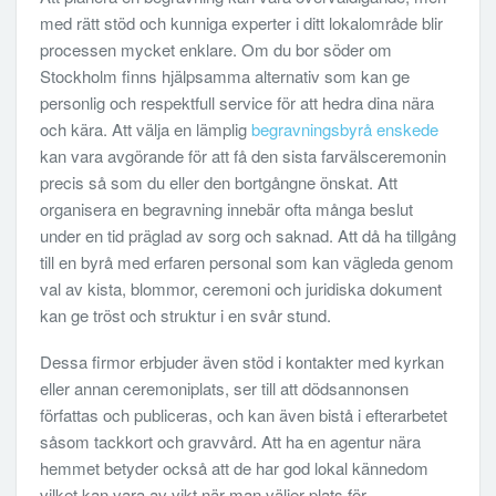
med rätt stöd och kunniga experter i ditt lokalområde blir
processen mycket enklare. Om du bor söder om
Stockholm finns hjälpsamma alternativ som kan ge
personlig och respektfull service för att hedra dina nära
och kära. Att välja en lämplig
begravningsbyrå enskede
kan vara avgörande för att få den sista farvälsceremonin
precis så som du eller den bortgångne önskat. Att
organisera en begravning innebär ofta många beslut
under en tid präglad av sorg och saknad. Att då ha tillgång
till en byrå med erfaren personal som kan vägleda genom
val av kista, blommor, ceremoni och juridiska dokument
kan ge tröst och struktur i en svår stund.
Dessa firmor erbjuder även stöd i kontakter med kyrkan
eller annan ceremoniplats, ser till att dödsannonsen
författas och publiceras, och kan även bistå i efterarbetet
såsom tackkort och gravvård. Att ha en agentur nära
hemmet betyder också att de har god lokal kännedom
vilket kan vara av vikt när man väljer plats för