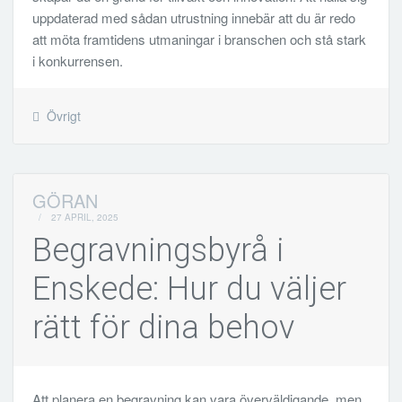
uppdaterad med sådan utrustning innebär att du är redo
att möta framtidens utmaningar i branschen och stå stark
i konkurrensen.
Övrigt
GÖRAN
/
27 APRIL, 2025
Begravningsbyrå i
Enskede: Hur du väljer
rätt för dina behov
Att planera en begravning kan vara överväldigande, men