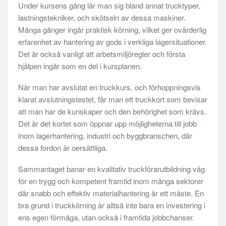
Under kursens gång lär man sig bland annat trucktyper,
lastningstekniker, och skötseln av dessa maskiner.
Många gånger ingår praktisk körning, vilket ger ovärderlig
erfarenhet av hantering av gods i verkliga lagersituationer.
Det är också vanligt att arbetsmiljöregler och första
hjälpen ingår som en del i kursplanen.
När man har avslutat en truckkurs, och förhoppningsvis
klarat avslutningstestet, får man ett truckkort som bevisar
att man har de kunskaper och den behörighet som krävs.
Det är det kortet som öppnar upp möjligheterna till jobb
inom lagerhantering, industri och byggbranschen, där
dessa fordon är oersättliga.
Sammantaget banar en kvalitativ truckförarutbildning väg
för en trygg och kompetent framtid inom många sektorer
där snabb och effektiv materialhantering är ett måste. En
bra grund i truckkörning är alltså inte bara en investering i
ens egen förmåga, utan också i framtida jobbchanser.