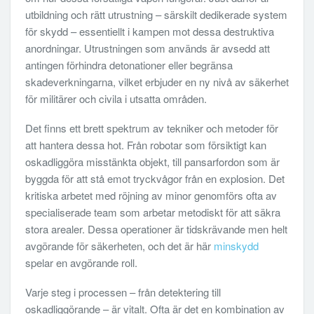
utbildning och rätt utrustning – särskilt dedikerade system
för skydd – essentiellt i kampen mot dessa destruktiva
anordningar. Utrustningen som används är avsedd att
antingen förhindra detonationer eller begränsa
skadeverkningarna, vilket erbjuder en ny nivå av säkerhet
för militärer och civila i utsatta områden.
Det finns ett brett spektrum av tekniker och metoder för
att hantera dessa hot. Från robotar som försiktigt kan
oskadliggöra misstänkta objekt, till pansarfordon som är
byggda för att stå emot tryckvågor från en explosion. Det
kritiska arbetet med röjning av minor genomförs ofta av
specialiserade team som arbetar metodiskt för att säkra
stora arealer. Dessa operationer är tidskrävande men helt
avgörande för säkerheten, och det är här
minskydd
spelar en avgörande roll.
Varje steg i processen – från detektering till
oskadliggörande – är vitalt. Ofta är det en kombination av